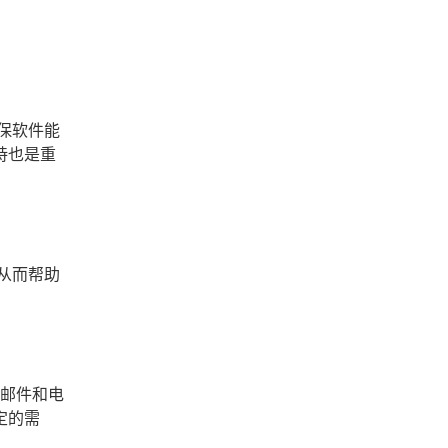
保软件能
持也是重
从而帮助
、邮件和电
定的需