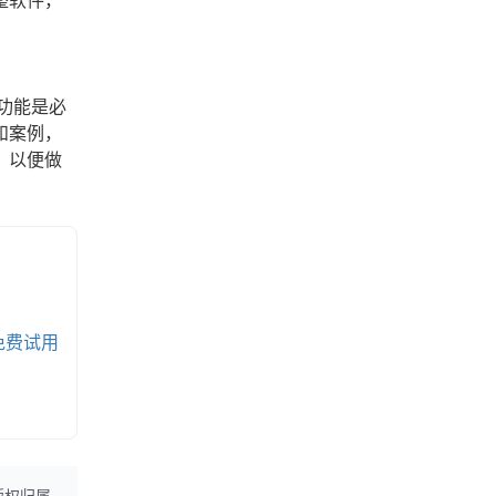
整软件，
功能是必
和案例，
，以便做
免费试用