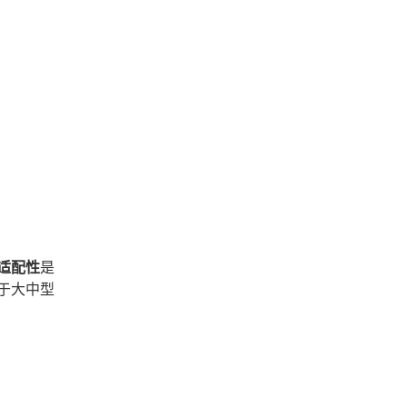
适配性
是
于大中型