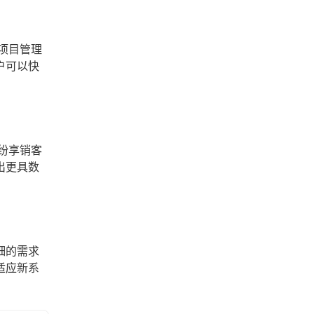
项目管理
户可以快
纷享销客
出更具数
细的需求
适应新系