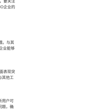
，要关注
O企业的
理。与其
企业能够
面表现突
与其他工
新用户可
问题，确