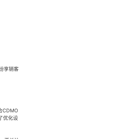
纷享销客
CDMO
了优化设