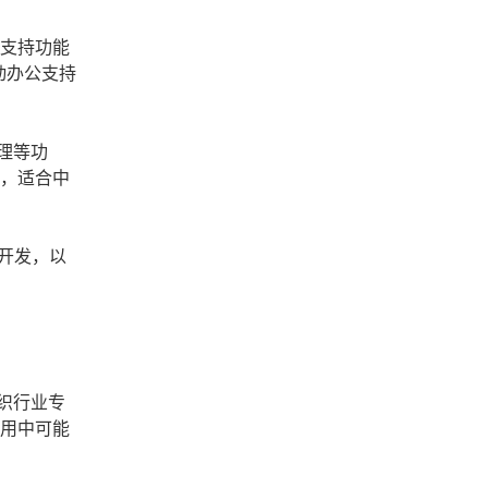
支持功能
动办公支持
理等功
力，适合中
开发，以
织行业专
应用中可能