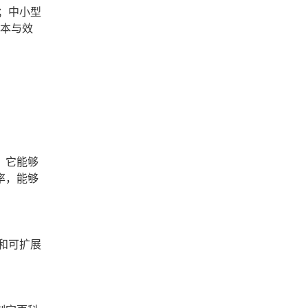
；中小型
成本与效
。它能够
率，能够
和可扩展
。