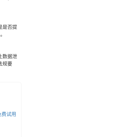
是是否提
性。
止数据泄
法规要
免费试用