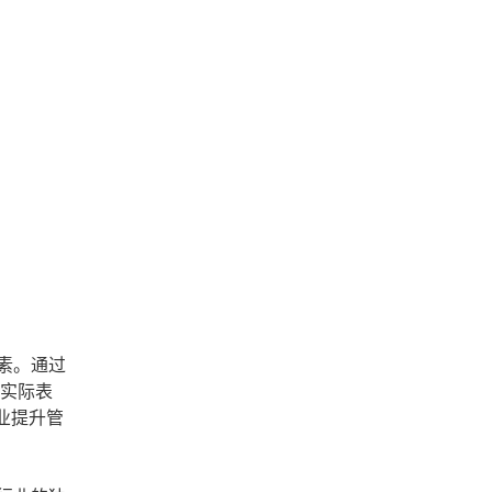
素。通过
的实际表
业提升管