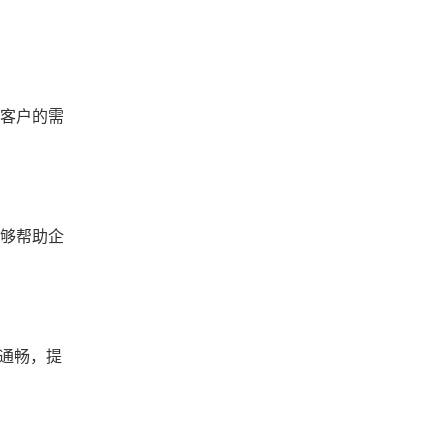
对客户的需
能够帮助企
息通畅，提