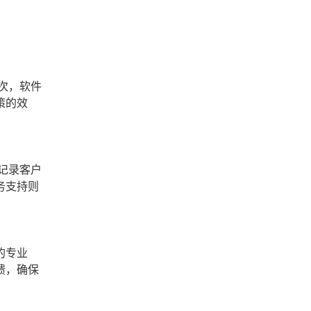
次，软件
策的效
记录客户
务支持则
的专业
馈，确保