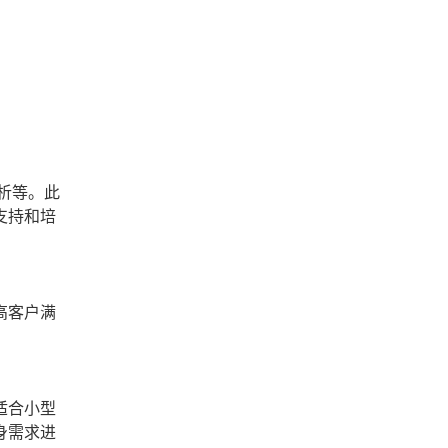
析等。此
支持和培
高客户满
适合小型
身需求进