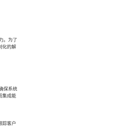
力。为了
制化的解
确保系统
而集成能
跟踪客户