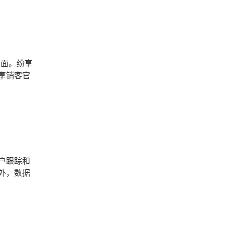
方面。纷享
享销客官
户跟踪和
外，数据