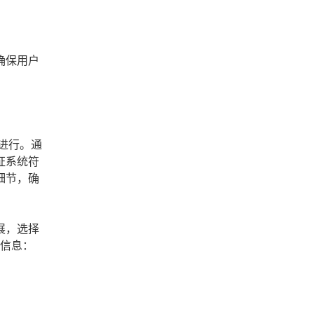
确保用户
进行。通
证系统符
细节，确
展，选择
多信息：