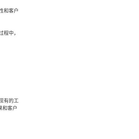
性和客户
过程中，
现有的工
果和客户