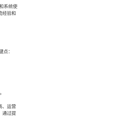
和系统使
流经验和
键点：
。
高、运营
；通过提