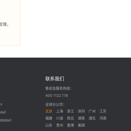
管理，
联系我们
售前及服务热线：
400 1122 778
s
全球分公司：
北京
上海
浙江
深圳
广州
江苏
ntel）
福建
川渝
西北
湖南
湖北
河南
ARM64）
山东
贵州
香港
美国