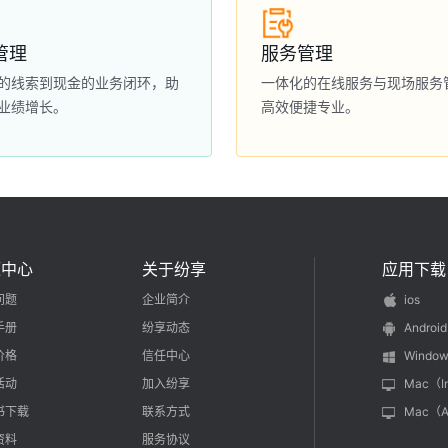
管理
服务管理
的线索到现金的业务闭环，助
一体化的在线服务与现场服务
业绩增长。
高效便捷专业。
源中心
关于纷享
应用下载
问题
企业简介
ios
手册
纷享动态
Android
价格
信任中心
Window
活动
加入纷享
Mac（I
书下载
联系方式
Mac（
资料
服务协议