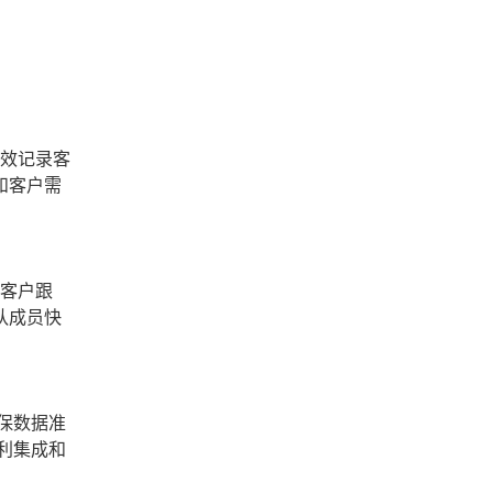
有效记录客
和客户需
在客户跟
队成员快
保数据准
利集成和