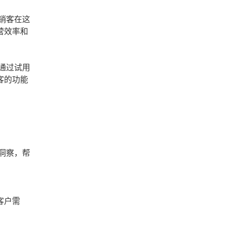
销客在这
营效率和
通过试用
客的功能
洞察，帮
客户需