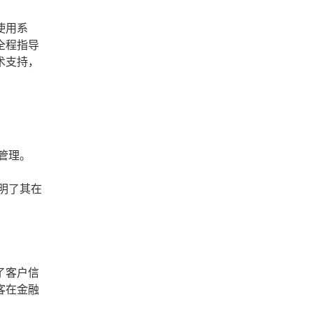
使用系
全程指导
术支持，
管理。
明了其在
了客户信
客在金融