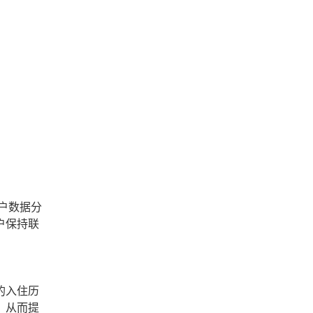
户数据分
户保持联
的入住历
，从而提