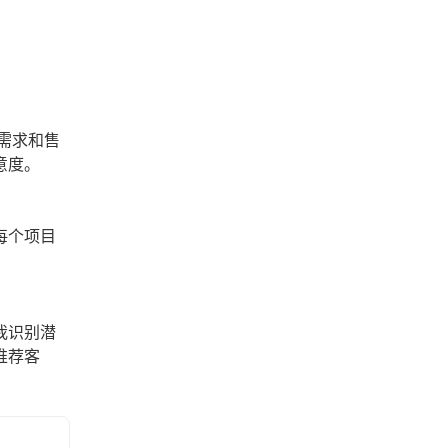
需求和售
意度。
每个项目
我识别潜
推荐客