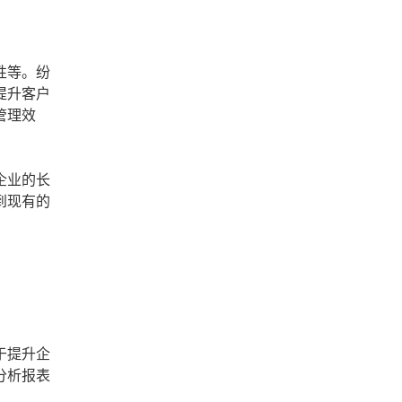
性等。纷
提升客户
管理效
企业的长
到现有的
于提升企
分析报表