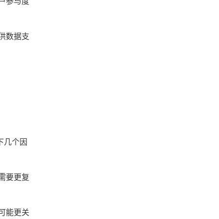
户参与度
供数据支
下几个因
需要更复
可能更关