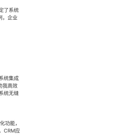
定了系统
例，企业
系统集成
助我高效
系统无缝
制化功能，
，CRM应