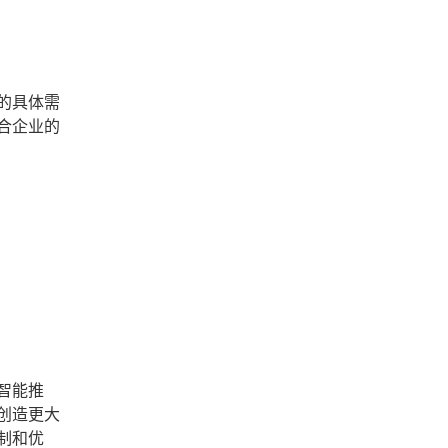
的具体需
合企业的
智能推
创造更大
制和优