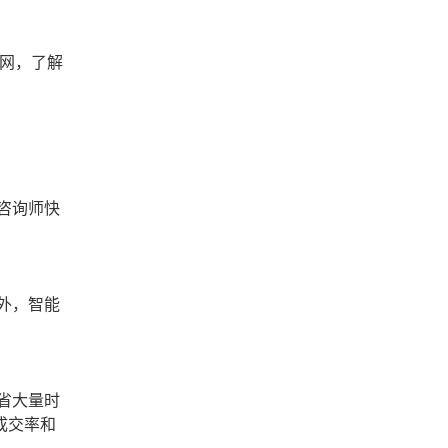
网，了解
咨询师快
外，智能
省大量时
成交率和