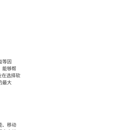
益等因
，能够帮
业在选择软
的最大
能、移动