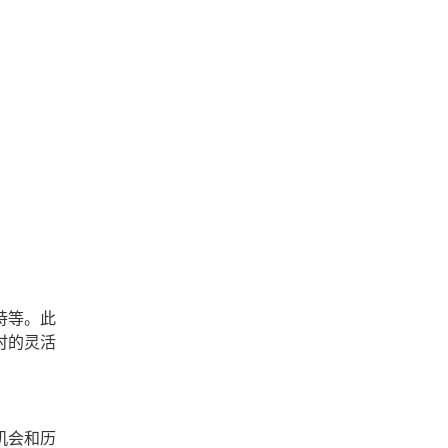
持等。此
时的灵活
机会和历