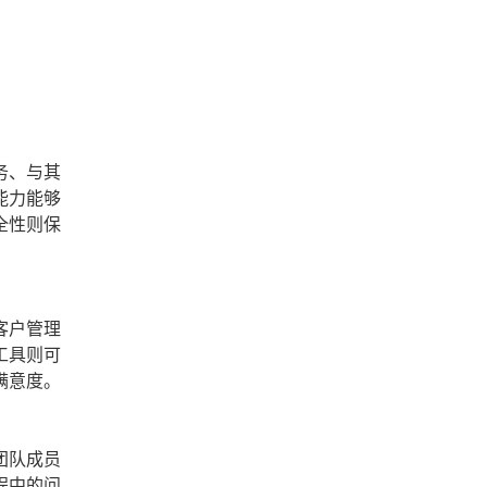
务、与其
能力能够
全性则保
客户管理
工具则可
满意度。
团队成员
程中的问