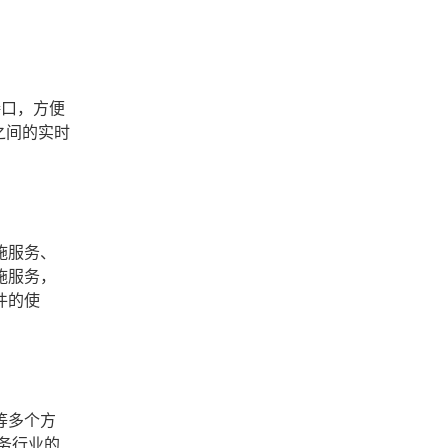
接口，方便
之间的实时
施服务、
施服务，
件的使
等多个方
务行业的