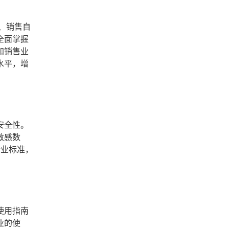
、销售自
全面掌握
加销售业
水平，增
安全性。
敏感数
行业标准，
使用指南
业的使