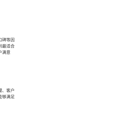
口碑等因
到最适合
户满意
理、客户
能够满足