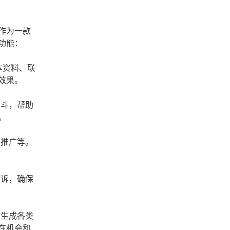
作为一款
功能：
本资料、联
效果。
漏斗，帮助
。
体推广等。
投诉，确保
时生成各类
在机会和