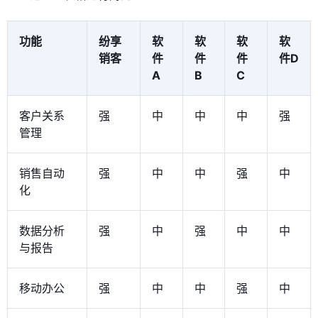
功能
纷享
软
软
软
软
销客
件
件
件
件D
A
B
C
客户关系
强
中
中
中
强
管理
销售自动
强
中
中
强
中
化
数据分析
强
中
强
中
中
与报告
移动办公
强
中
中
强
中