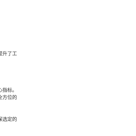
提升了工
心指标。
全方位的
保选定的