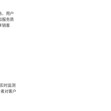
告、用户
和服务质
享销客
 实时监测
业者对客户