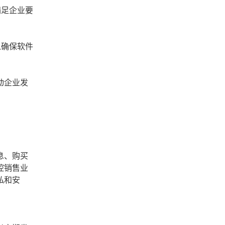
满足企业要
以确保软件
动企业发
息、购买
控销售业
私和安