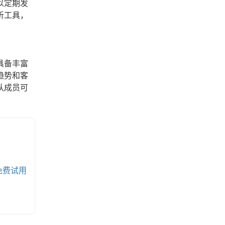
以定期发
析工具，
具备丰富
趋势和客
队成员可
免费试用