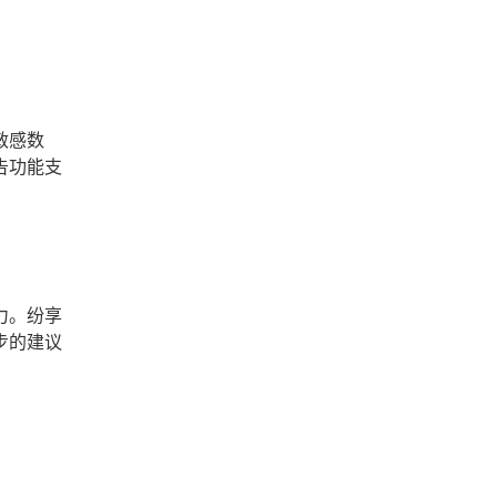
敏感数
告功能支
力。纷享
步的建议