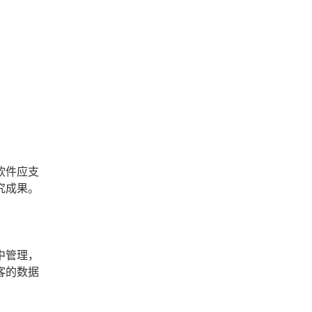
软件应支
究成果。
中管理，
客的数据