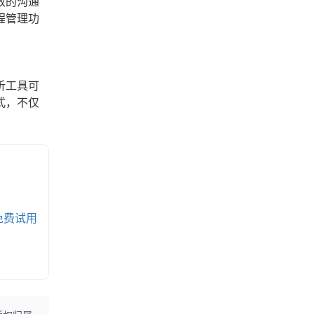
效的沟通
程管理功
析工具可
式，不仅
免费试用