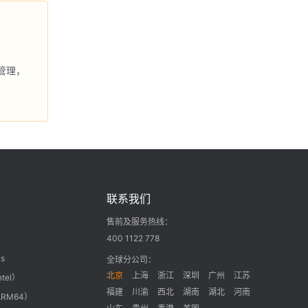
管理，
联系我们
售前及服务热线：
400 1122 778
s
全球分公司：
北京
上海
浙江
深圳
广州
江苏
ntel）
福建
川渝
西北
湖南
湖北
河南
ARM64）