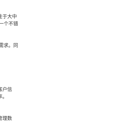
注于大中
一个不错
。
需求。同
客户信
率。
管理数