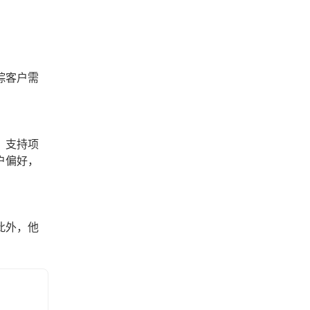
踪客户需
，支持项
户偏好，
此外，他
。