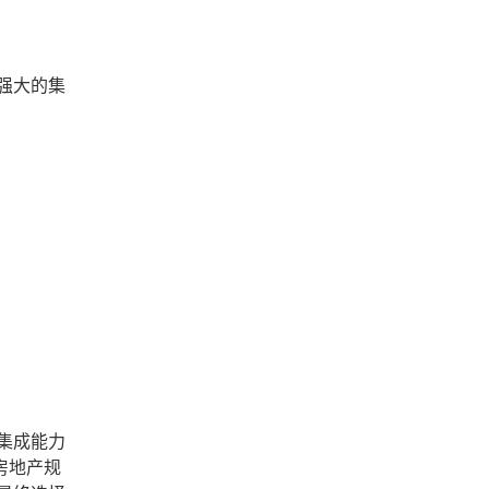
强大的集
集成能力
房地产规