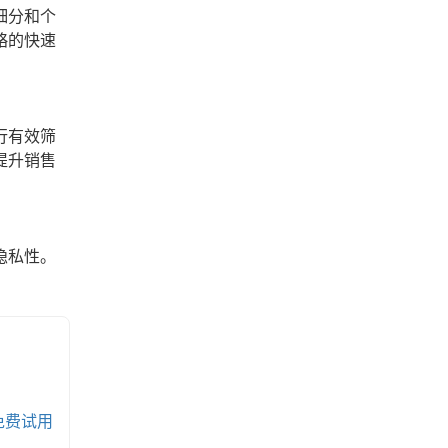
细分和个
略的快速
行有效筛
提升销售
隐私性。
免费试用