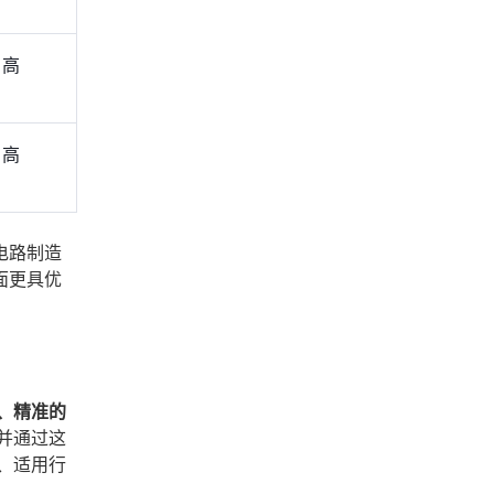
高
高
电路制造
面更具优
、精准的
并通过这
、适用行