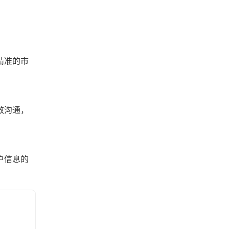
精准的市
效沟通，
户信息的