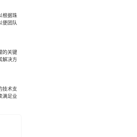
以根据珠
以便团队
理的关键
其解决方
的技术支
续满足业