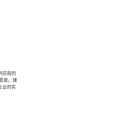
。
供应商的
意度。建
企业的实