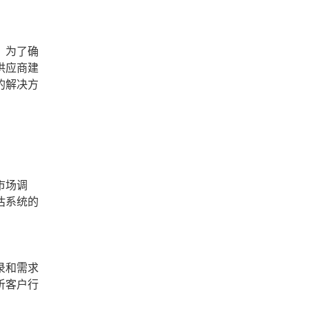
。为了确
供应商建
的解决方
市场调
估系统的
录和需求
析客户行