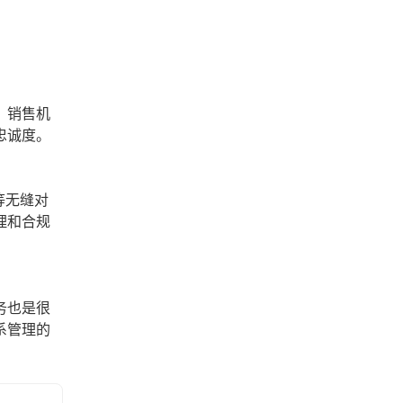
、销售机
忠诚度。
等无缝对
理和合规
务也是很
系管理的