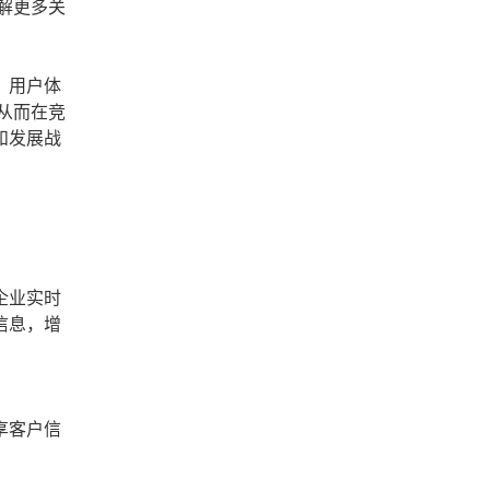
解更多关
、用户体
从而在竞
和发展战
企业实时
信息，增
享客户信