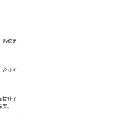
，系统是
，企业可
。
而提升了
诚度。