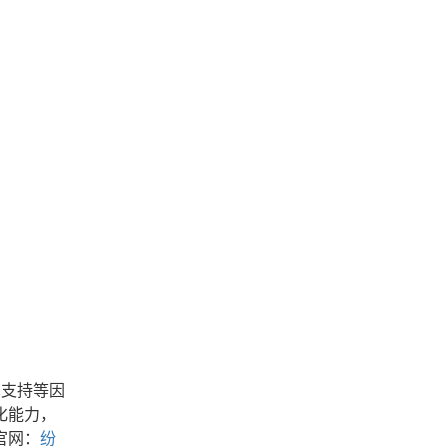
术支持等因
化能力，
官网：
纷