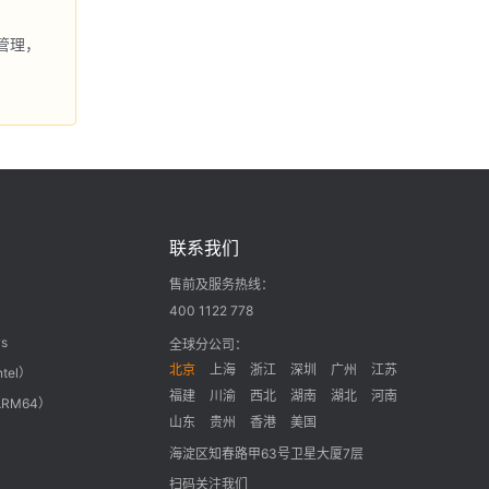
管理，
联系我们
售前及服务热线：
400 1122 778
s
全球分公司：
北京
上海
浙江
深圳
广州
江苏
ntel）
福建
川渝
西北
湖南
湖北
河南
ARM64）
山东
贵州
香港
美国
海淀区知春路甲63号卫星大厦7层
扫码关注我们