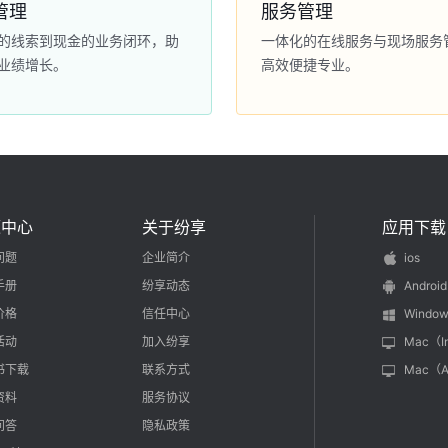
管理
服务管理
的线索到现金的业务闭环，助
一体化的在线服务与现场服务
业绩增长。
高效便捷专业。
源中心
关于纷享
应用下载
问题
企业简介
ios
手册
纷享动态
Android
价格
信任中心
Window
活动
加入纷享
Mac（I
书下载
联系方式
Mac（
资料
服务协议
问答
隐私政策