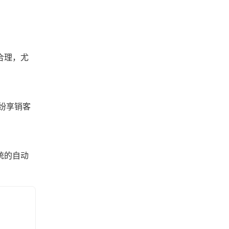
合理，尤
纷享销客
统的自动