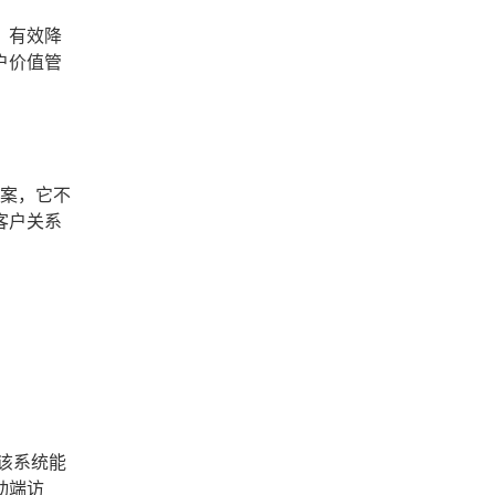
，有效降
户价值管
方案，它不
客户关系
该系统能
动端访