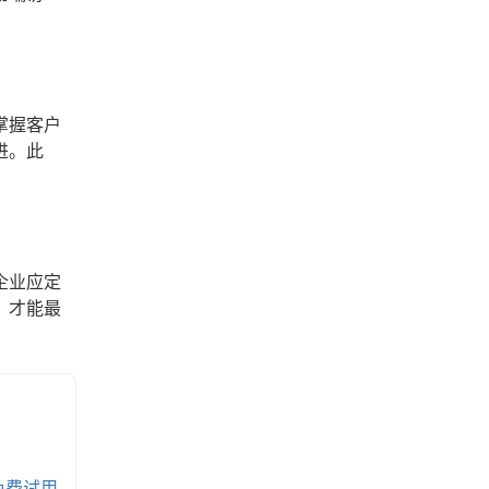
掌握客户
进。此
企业应定
，才能最
免费试用