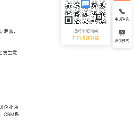
电话咨询
据泄露，
扫码添加顾问
开启极速对接
演示预约
在发生意
该企业通
，CRM系