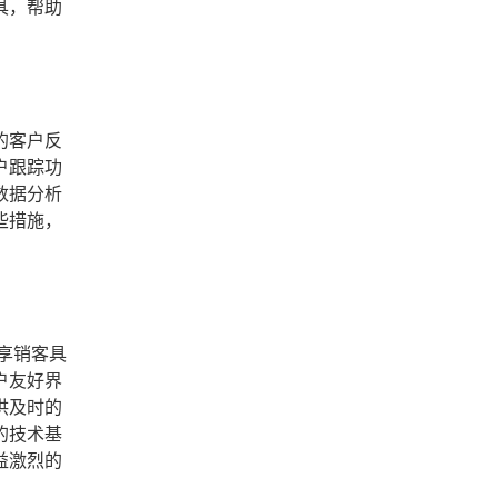
具，帮助
的客户反
户跟踪功
数据分析
些措施，
享销客具
户友好界
供及时的
的技术基
益激烈的