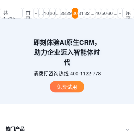
共
首
尾
«
...
10
20
...
28
29
30
31
32
...
40
50
60
...
»
1,715
页
页
页 第
30页
即刻体验AI原生CRM，
助力企业迈入智能体时
代
请拨打咨询热线 400-1122-778
免费试用
热门产品